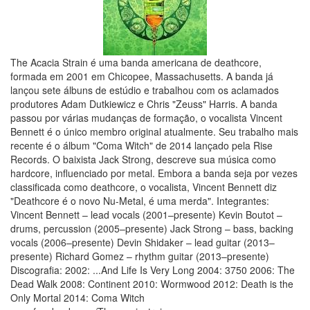
The Acacia Strain é uma banda americana de deathcore,
formada em 2001 em Chicopee, Massachusetts. A banda já
lançou sete álbuns de estúdio e trabalhou com os aclamados
produtores Adam Dutkiewicz e Chris "Zeuss" Harris. A banda
passou por várias mudanças de formação, o vocalista Vincent
Bennett é o único membro original atualmente. Seu trabalho mais
recente é o álbum "Coma Witch" de 2014 lançado pela Rise
Records. O baixista Jack Strong, descreve sua música como
hardcore, influenciado por metal. Embora a banda seja por vezes
classificada como deathcore, o vocalista, Vincent Bennett diz
"Deathcore é o novo Nu-Metal, é uma merda". Integrantes:
Vincent Bennett – lead vocals (2001–presente) Kevin Boutot –
drums, percussion (2005–presente) Jack Strong – bass, backing
vocals (2006–presente) Devin Shidaker – lead guitar (2013–
presente) Richard Gomez – rhythm guitar (2013–presente)
Discografia: 2002: ...And Life Is Very Long 2004: 3750 2006: The
Dead Walk 2008: Continent 2010: Wormwood 2012: Death is the
Only Mortal 2014: Coma Witch