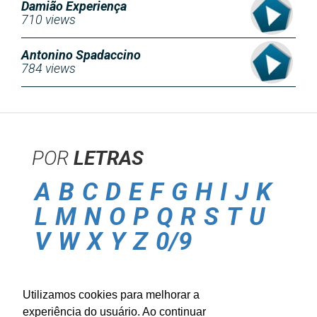
Damião Experiença
710 views
Antonino Spadaccino
784 views
POR
LETRAS
A
B
C
D
E
F
G
H
I
J
K
L
M
N
O
P
Q
R
S
T
U
V
W
X
Y
Z
0/9
POLITICA DE
PRIVACIDADE
Utilizamos cookies para melhorar a
CONTATO
experiência do usuário. Ao continuar