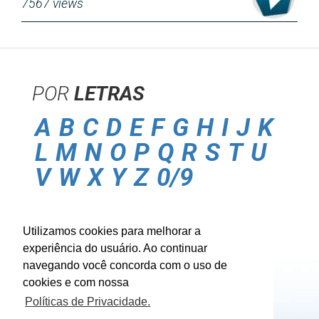
7567 views
POR
LETRAS
A
B
C
D
E
F
G
H
I
J
K
L
M
N
O
P
Q
R
S
T
U
V
W
X
Y
Z
0/9
POLITICA DE
PRIVACIDADE
Utilizamos cookies para melhorar a
CONTATO
experiência do usuário. Ao continuar
BUSCA
MÚSICA
navegando você concorda com o uso de
ENTRAR
cookies e com nossa
Políticas de Privacidade.