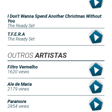
I Don't Wanna Spend Another Christmas Without
You
The Ready Set
T.F.E.R.A
The Ready Set
OUTROS
ARTISTAS
Filtro Vermelho
1620 views
Ale de Maria
2179 views
Paramore
2854 views