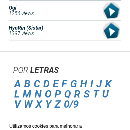
Ogi
1256 views
HyoRin (Sistar)
1397 views
POR
LETRAS
A
B
C
D
E
F
G
H
I
J
K
L
M
N
O
P
Q
R
S
T
U
V
W
X
Y
Z
0/9
POLITICA DE
PRIVACIDADE
Utilizamos cookies para melhorar a