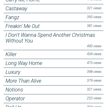
Castaway
321 views
Fangz
395 views
Freakin' Me Out
381 views
I Don't Wanna Spend Another Christmas
Without You
490 views
Killer
434 views
Long Way Home
473 views
Luxury
398 views
More Than Alive
379 views
Notions
321 views
Operator
252 views
394 views