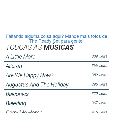
Faltando alguma coisa aqui? Mande mais fotos de
The Ready Set para gente!
TODOAS AS
MÚSICAS
A Little More
309 views
Aileron
355 views
Are We Happy Now?
389 views
Augustus And The Holiday
296 views
Balconies
320 views
Bleeding
367 views
Carry Me Home
415 views