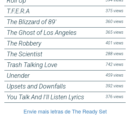
Roll Up
T.F.E.R.A
375 views
The Blizzard of 89'
360 views
The Ghost of Los Angeles
365 views
The Robbery
401 views
The Scientist
288 views
Trash Talking Love
742 views
Unender
459 views
Upsets and Downfalls
392 views
You Talk And I'll Listen Lyrics
376 views
Envie mais letras de The Ready Set