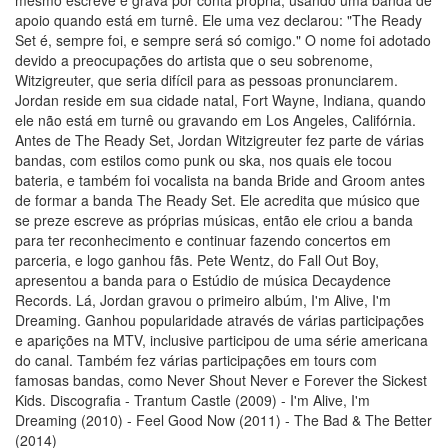
apoio quando está em turnê. Ele uma vez declarou: "The Ready
Set é, sempre foi, e sempre será só comigo." O nome foi adotado
devido a preocupações do artista que o seu sobrenome,
Witzigreuter, que seria difícil para as pessoas pronunciarem.
Jordan reside em sua cidade natal, Fort Wayne, Indiana, quando
ele não está em turnê ou gravando em Los Angeles, Califórnia.
Antes de The Ready Set, Jordan Witzigreuter fez parte de várias
bandas, com estilos como punk ou ska, nos quais ele tocou
bateria, e também foi vocalista na banda Bride and Groom antes
de formar a banda The Ready Set. Ele acredita que músico que
se preze escreve as próprias músicas, então ele criou a banda
para ter reconhecimento e continuar fazendo concertos em
parceria, e logo ganhou fãs. Pete Wentz, do Fall Out Boy,
apresentou a banda para o Estúdio de música Decaydence
Records. Lá, Jordan gravou o primeiro albúm, I'm Alive, I'm
Dreaming. Ganhou popularidade através de várias participações
e aparições na MTV, inclusive participou de uma série americana
do canal. Também fez várias participações em tours com
famosas bandas, como Never Shout Never e Forever the Sickest
Kids. Discografia - Trantum Castle (2009) - I'm Alive, I'm
Dreaming (2010) - Feel Good Now (2011) - The Bad & The Better
(2014)