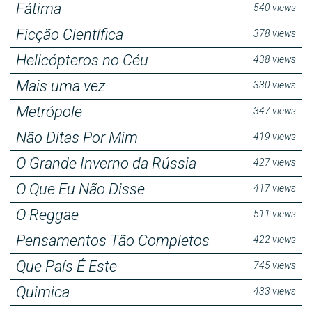
Fátima
540 views
Ficção Científica
378 views
Helicópteros no Céu
438 views
Mais uma vez
330 views
Metrópole
347 views
Não Ditas Por Mim
419 views
O Grande Inverno da Rússia
427 views
O Que Eu Não Disse
417 views
O Reggae
511 views
Pensamentos Tão Completos
422 views
Que País É Este
745 views
Quimica
433 views