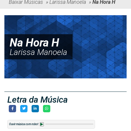
Baixar Músicas
»
Larissa Manoela
»
Na Hora H
Na Hora H
Larissa Manoela
Letra da Música
Ouvir música com robot