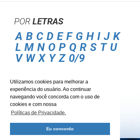
POR
LETRAS
A
B
C
D
E
F
G
H
I
J
K
L
M
N
O
P
Q
R
S
T
U
V
W
X
Y
Z
0/9
POLITICA DE
PRIVACIDADE
Utilizamos cookies para melhorar a
CONTATO
experiência do usuário. Ao continuar
BUSCA
MÚSICA
navegando você concorda com o uso de
ENTRAR
cookies e com nossa
Políticas de Privacidade.
Eu concordo