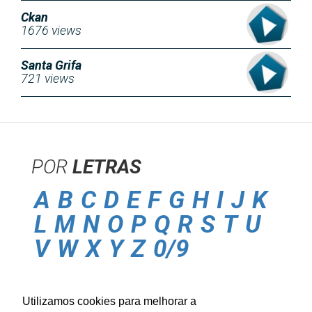
Ckan
1676 views
Santa Grifa
721 views
POR
LETRAS
A
B
C
D
E
F
G
H
I
J
K
L
M
N
O
P
Q
R
S
T
U
V
W
X
Y
Z
0/9
POLITICA DE
PRIVACIDADE
Utilizamos cookies para melhorar a