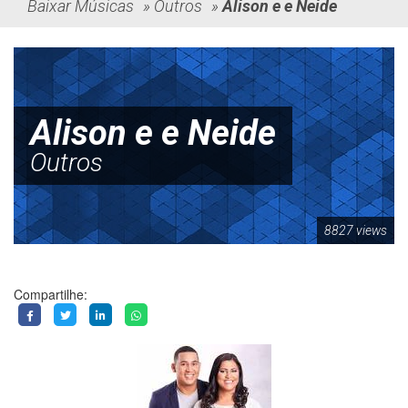
Baixar Músicas
»
Outros
»
Alison e e Neide
Alison e e Neide
Outros
8827 views
Compartilhe: