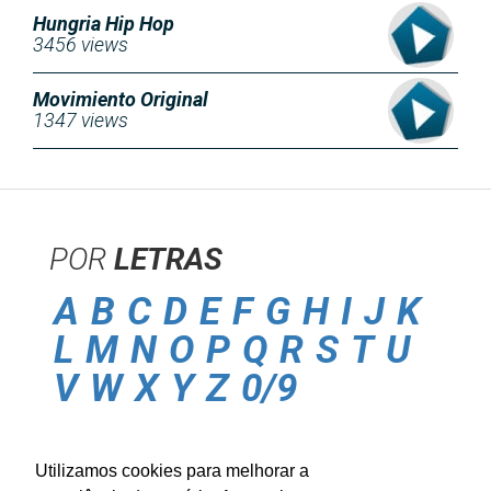
Hungria Hip Hop
3456 views
Movimiento Original
1347 views
POR
LETRAS
A
B
C
D
E
F
G
H
I
J
K
L
M
N
O
P
Q
R
S
T
U
V
W
X
Y
Z
0/9
POLITICA DE
PRIVACIDADE
Utilizamos cookies para melhorar a