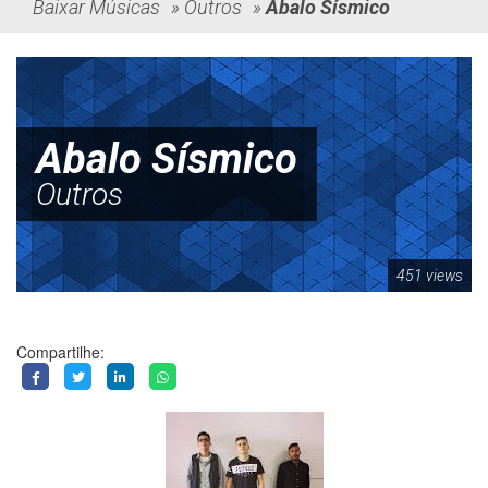
Baixar Músicas
»
Outros
»
Abalo Sísmico
Abalo Sísmico
Outros
451 views
Compartilhe: