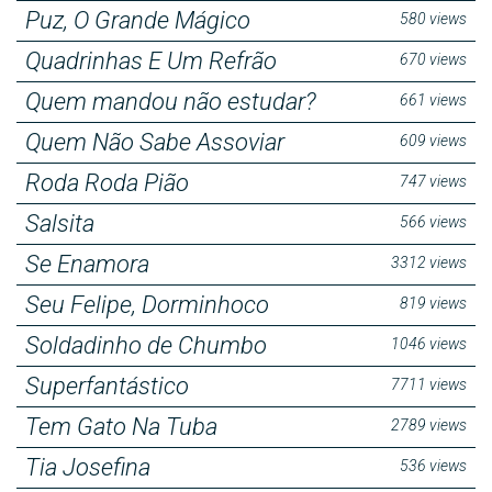
Puz, O Grande Mágico
580 views
Quadrinhas E Um Refrão
670 views
Quem mandou não estudar?
661 views
Quem Não Sabe Assoviar
609 views
Roda Roda Pião
747 views
Salsita
566 views
Se Enamora
3312 views
Seu Felipe, Dorminhoco
819 views
Soldadinho de Chumbo
1046 views
Superfantástico
7711 views
Tem Gato Na Tuba
2789 views
Tia Josefina
536 views