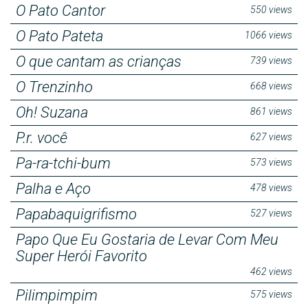
O Pato Cantor
550 views
O Pato Pateta
1066 views
O que cantam as crianças
739 views
O Trenzinho
668 views
Oh! Suzana
861 views
P.r. você
627 views
Pa-ra-tchi-bum
573 views
Palha e Aço
478 views
Papabaquigrifismo
527 views
Papo Que Eu Gostaria de Levar Com Meu
Super Herói Favorito
462 views
Pilimpimpim
575 views