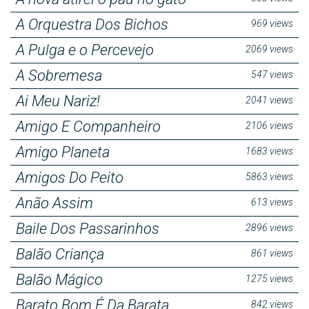
A Orquestra Dos Bichos
969 views
A Pulga e o Percevejo
2069 views
A Sobremesa
547 views
Ai Meu Nariz!
2041 views
Amigo E Companheiro
2106 views
Amigo Planeta
1683 views
Amigos Do Peito
5863 views
Anão Assim
613 views
Baile Dos Passarinhos
2896 views
Balão Criança
861 views
Balão Mágico
1275 views
Barato Bom É Da Barata
842 views