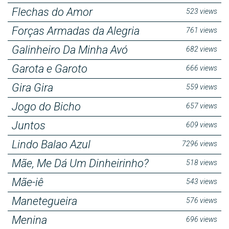
Flechas do Amor
523 views
Forças Armadas da Alegria
761 views
Galinheiro Da Minha Avó
682 views
Garota e Garoto
666 views
Gira Gira
559 views
Jogo do Bicho
657 views
Juntos
609 views
Lindo Balao Azul
7296 views
Mãe, Me Dá Um Dinheirinho?
518 views
Mãe-iê
543 views
Manetegueira
576 views
Menina
696 views