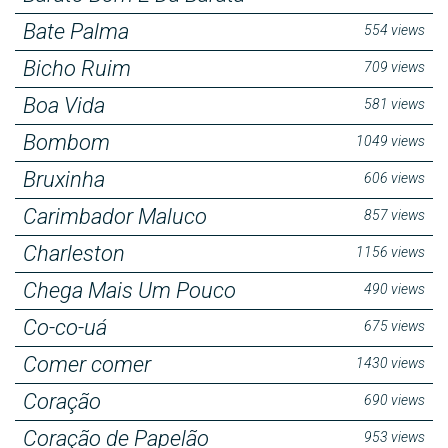
Bate Palma
554 views
Bicho Ruim
709 views
Boa Vida
581 views
Bombom
1049 views
Bruxinha
606 views
Carimbador Maluco
857 views
Charleston
1156 views
Chega Mais Um Pouco
490 views
Co-co-uá
675 views
Comer comer
1430 views
Coração
690 views
Coração de Papelão
953 views