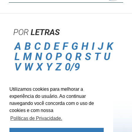
POR
LETRAS
A
B
C
D
E
F
G
H
I
J
K
L
M
N
O
P
Q
R
S
T
U
V
W
X
Y
Z
0/9
POLITICA DE
PRIVACIDADE
Utilizamos cookies para melhorar a
CONTATO
experiência do usuário. Ao continuar
BUSCA
MÚSICA
navegando você concorda com o uso de
ENTRAR
cookies e com nossa
Políticas de Privacidade.