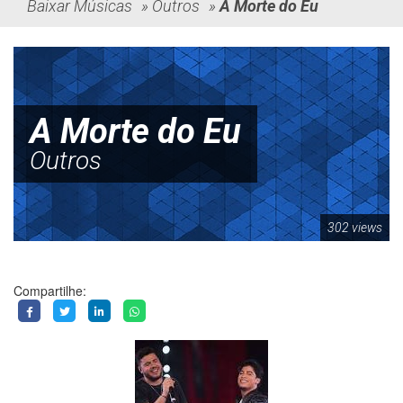
Baixar Músicas
»
Outros
»
A Morte do Eu
A Morte do Eu
Outros
302 views
Compartilhe: