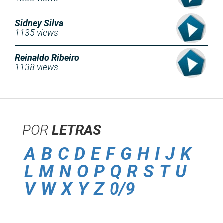
Sidney Silva
1135 views
Reinaldo Ribeiro
1138 views
POR
LETRAS
A
B
C
D
E
F
G
H
I
J
K
L
M
N
O
P
Q
R
S
T
U
V
W
X
Y
Z
0/9