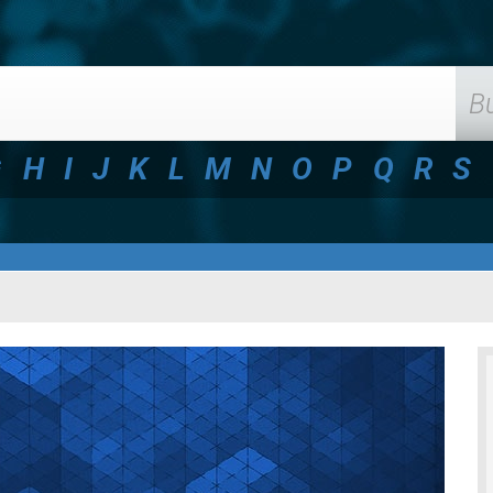
G
H
I
J
K
L
M
N
O
P
Q
R
S