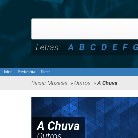
Letras:
A
B
C
D
E
F
Início
Enviar letra
Entrar
Baixar Músicas
»
Outros
»
A Chuva
A Chuva
Outros