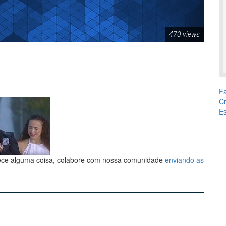
470 views
Fa
Cr
E
ece alguma coisa, colabore com nossa comunidade
enviando as