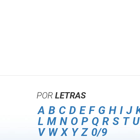
POR
LETRAS
A
B
C
D
E
F
G
H
I
J
L
M
N
O
P
Q
R
S
T
U
V
W
X
Y
Z
0/9