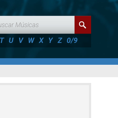
T
U
V
W
X
Y
Z
0/9